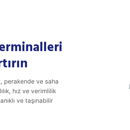
erminalleri
rtırın
tik, perakende ve saha
ık, hız ve verimlilik
nıklı ve taşınabilir