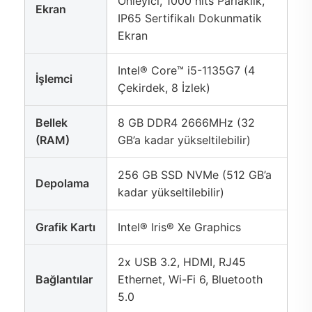
Önleyici, 1000 nits Parlaklık,
Ekran
IP65 Sertifikalı Dokunmatik
Ekran
Intel® Core™ i5-1135G7 (4
İşlemci
Çekirdek, 8 İzlek)
Bellek
8 GB DDR4 2666MHz (32
(RAM)
GB’a kadar yükseltilebilir)
256 GB SSD NVMe (512 GB’a
Depolama
kadar yükseltilebilir)
Grafik Kartı
Intel® Iris® Xe Graphics
2x USB 3.2, HDMI, RJ45
Bağlantılar
Ethernet, Wi-Fi 6, Bluetooth
5.0