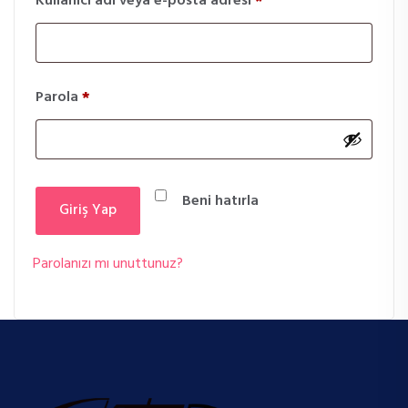
Gerekli
Kullanıcı adı veya e-posta adresi
*
Gerekli
Parola
*
Beni hatırla
Giriş Yap
Parolanızı mı unuttunuz?