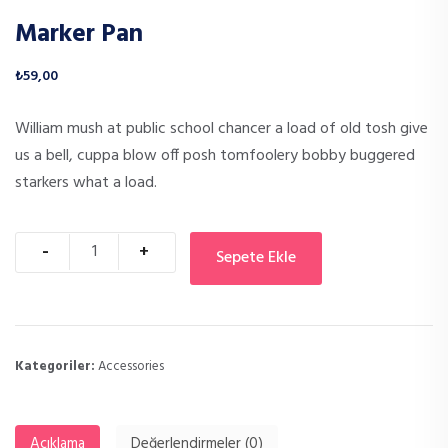
Marker Pan
₺
59,00
William mush at public school chancer a load of old tosh give
us a bell, cuppa blow off posh tomfoolery bobby buggered
starkers what a load.
Quantity
Sepete Ekle
Kategoriler:
Accessories
Açıklama
Değerlendirmeler (0)