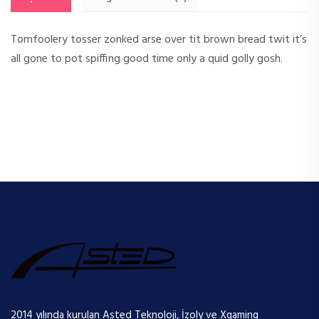
Tomfoolery tosser zonked arse over tit brown bread twit it’s
all gone to pot spiffing good time only a quid golly gosh.
2014 yılında kurulan Asted Teknoloji, İzoly ve Xgaming